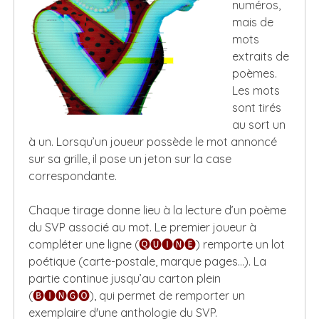
numéros,
mais de
mots
extraits de
poèmes.
Les mots
sont tirés
au sort un
à un. Lorsqu’un joueur possède le mot annoncé
sur sa grille, il pose un jeton sur la case
correspondante.
Chaque tirage donne lieu à la lecture d’un poème
du SVP associé au mot. Le premier joueur à
compléter une ligne (
🅠🅤🅘🅝🅔
) remporte un lot
poétique (carte-postale, marque pages...). La
partie continue jusqu’au carton plein
(
🅑🅘🅝🅖🅞
), qui permet de remporter un
exemplaire d'une anthologie du SVP.