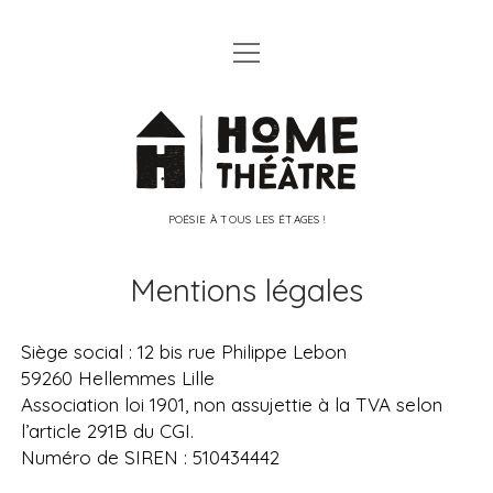
ouvrir
ouvrir
LA COMPAGNIE
menu
menu
PRÉSENTATION
ouvrir
SERVEUR VOCAL POÉTIQUE
Cie
menu
L’ÉQUIPE
LES DIFFÉRENTES VERSIONS
ouvrir
PERFORMANCES ET SPECTACLES
Home
menu
ESPACE PRESSE
BINGO POÉTIQUE !
CONTACT
POÉSIE À TOUS LES ÉTAGES !
Théâtre
LYRIX : KARAOKÉ
NEWSLETTER
INSTITUT DE BEAUTÉS LITTÉRAIRES
Mentions légales
instagram
youtube
LES ARPENTEURS
Siège social : 12 bis rue Philippe Lebon
VOYANCE POÉTIQUE
59260 Hellemmes Lille
BALADES SENSORIELLES
Association loi 1901, non assujettie à la TVA selon
l’article 291B du CGI.
SIESTES POÉTIQUES
Numéro de SIREN : 510434442